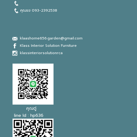
คุณแข
093-2392538
klaashome656.garden@gmail.com
Klass Interior Solution Furniture
klassinteriorsol
u
tionrca
คุณตู่
line Id : hp636