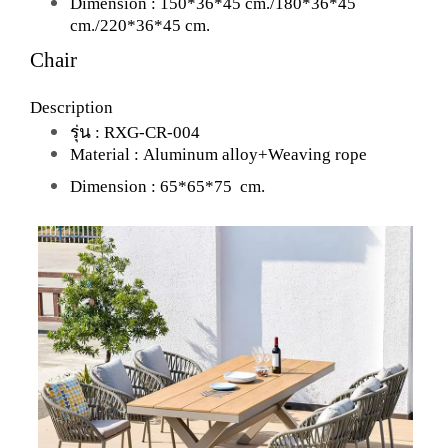
Dimension :
150*36*45 cm./180*36*45
cm./220*36*45 cm.
Chair
Description
รุ่น :
RXG-CR-004
Material :
Aluminum alloy+Weaving rope
Dimension :
65*65*75
cm.