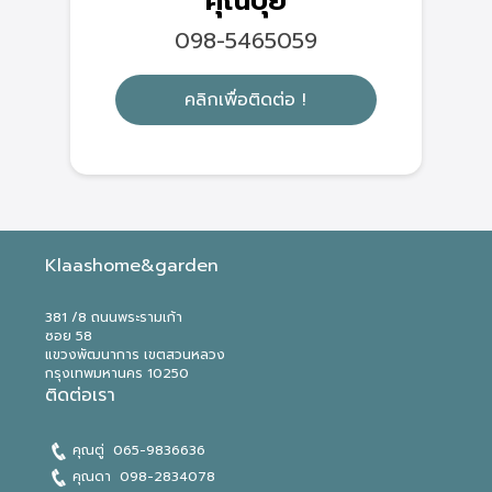
คุณปุย
098-5465059
คลิกเพื่อติดต่อ !
Klaashome&garden
381 /8 ถนนพระรามเก้า
ซอย 58
แขวงพัฒนาการ เขตสวนหลวง
กรุงเทพมหานคร 10250
ติดต่อเรา
คุณตู่ 065-9836636​
คุณดา
098-2834078