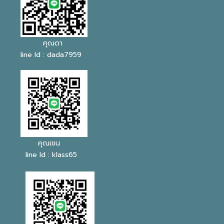
คุณดา
line Id : dada7959
คุณเชน
line Id : klass65