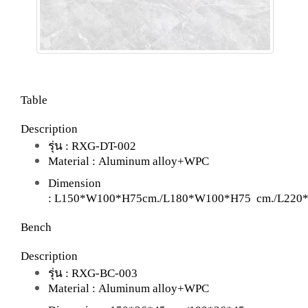
Table
Description
รุ่น :
RXG-DT-002
Material :
Aluminum alloy+WPC
Dimension
:
L150*W100*H75cm./L180*W100*H75
cm./
L220
Bench
Description
รุ่น :
RXG-BC-003
Material :
Aluminum alloy+WPC