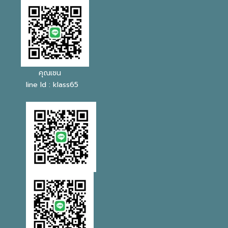
คุณเชน
line Id : klass65