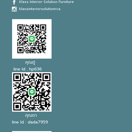
Klass Interior Solution Furniture
klassinteriorsol
u
tionrca
คุณตู่
line Id : hp636
คุณดา
line Id : dada7959